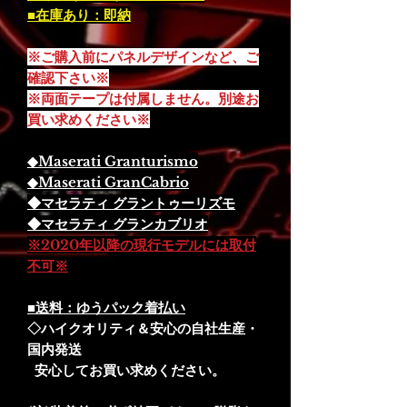
■在庫あり：即納
※ご購入前にパネルデザインなど、ご
確認下さい※
※両面テープは付属しません。別途お
買い求めください※
◆Maserati Granturismo
◆Maserati GranCabrio
◆マセラティ グラントゥーリズモ
◆マセラティ グランカブリオ
※2020年以降の現行モデルには取付
不可※
■送料：ゆうパック着払い
◇ハイクオリティ＆安心の自社生産・
国内発送
安心してお買い求めください。