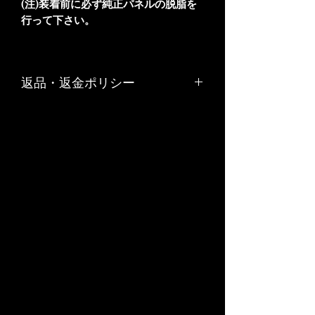
(注)装着前に必ず純正パネルの脱脂を
行って下さい。
返品・返金ポリシー
お客様のご都合や、お客様の責任でキ
ズや汚れが生じた商品の返品、交換は
お受けできません。
リサイクル部品につきましては原則と
して返品はお受けできません。
商品の品質管理には十分留意しており
ますが、万一ご注文の商品と内容が違
う場合や、商品の破損などの品質上の
問題があった場合には、商品到着後７
日以内に弊社までご連絡下さい。不良
品を佐川急便かゆうパックの着払いで
ご返送いただいた後、弊社負担にて早
急に良品と交換か代金返還をさせてい