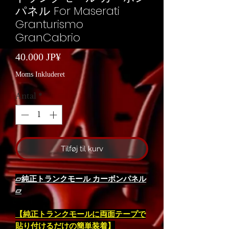
パネル For Maserati
Granturismo
GranCabrio
Pris
40.000 JP¥
Moms Inkluderet
Antal
*
Tilføj til kurv
▱純正トランクモール カーボンパネル
▱
【純正トランクモールに両面テープで
貼り付けるだけの簡単装着】