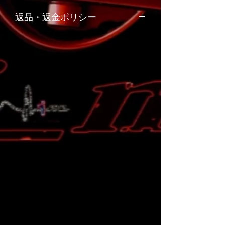
返品・返金ポリシー
お客様のご都合や、お客様の責任でキ
ズや汚れが生じた商品の返品、交換は
お受けできません。
リサイクル部品につきましては原則と
して返品はお受けできません。
商品の品質管理には十分留意しており
ますが、万一ご注文の商品と内容が違
う場合や、商品の破損などの品質上の
問題があった場合には、商品到着後７
日以内に弊社までご連絡下さい。不良
品を佐川急便かゆうパックの着払いで
ご返送いただいた後、弊社負担にて早
急に良品と交換か代金返還をさせてい
ただきます。