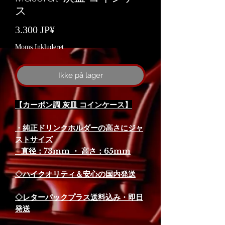
ス
Pris
3.300 JP¥
Moms Inkluderet
Ikke på lager
【カーボン調 灰皿 コインケース】
・純正ドリンクホルダーの高さに
ジャ
ストサイズ
直径：73mm ・ 高さ：65mm
◇ハイクオリティ＆安心の国内発送
◇レターパックプラス送料込み・即日
発送